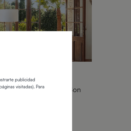
les
22 octubre 2025
strarte publicidad
coración para Masías
áginas visitadas). Para
stauradas - Proyecto: Son
gueró