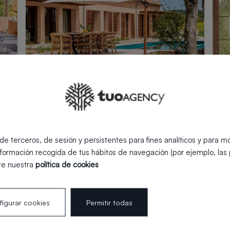
Viviendas
24 noviembre 2025
Hote
 terceros, de sesión y persistentes para fines analíticos y para mo
Vivienda Binificat en Llucmajor
De
nformación recogida de tus hábitos de navegación (por ejemplo, las p
Re
te nuestra
política de cookies
Fo
igurar cookies
Permitir todas