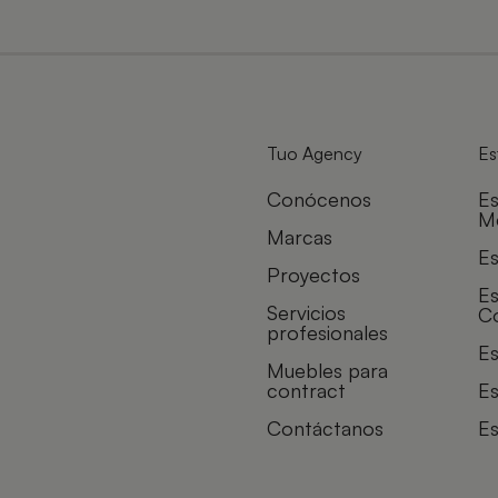
Tuo Agency
Es
Conócenos
Es
M
Marcas
Es
Proyectos
Es
Servicios
C
profesionales
Es
Muebles para
contract
Es
Contáctanos
Es